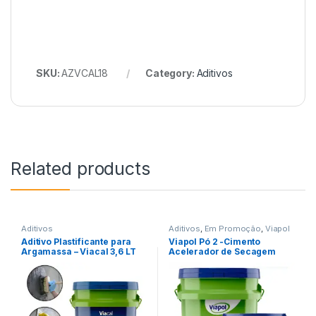
SKU:
AZVCAL18
Category:
Aditivos
Related products
Aditivos
Aditivos
,
Em Promoção
,
Viapol
Aditivo Plastificante para
Viapol Pó 2 -Cimento
Argamassa – Viacal 3,6 LT
Acelerador de Secagem
Viapol
Ultra Rápido 4kg