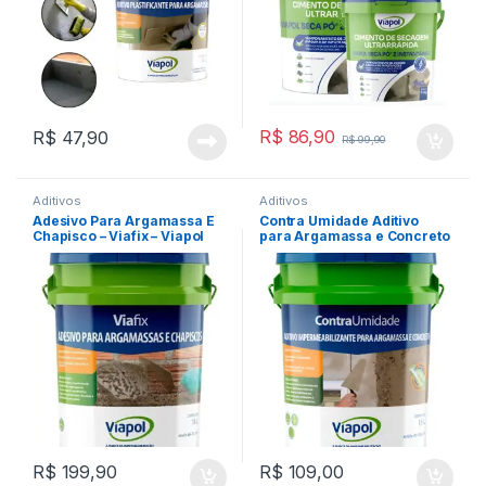
R$
86,90
R$
47,90
R$
99,90
Aditivos
Aditivos
Adesivo Para Argamassa E
Contra Umidade Aditivo
Chapisco – Viafix – Viapol
para Argamassa e Concreto
18kg
18l Viapol
R$
199,90
R$
109,00