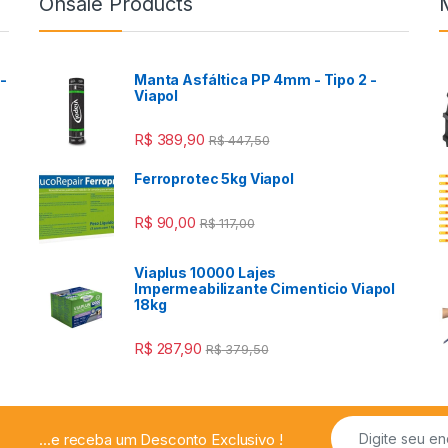
Onsale Products
-
Manta Asfáltica PP 4mm - Tipo 2 -
Viapol
R$
389,90
R$
447,50
Ferroprotec 5kg Viapol
R$
90,00
R$
117,00
Viaplus 10000 Lajes
a
Impermeabilizante Cimenticio Viapol
18kg
R$
287,90
R$
379,50
...e receba um Desconto Exclusivo !