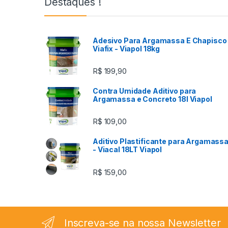
Destaques !
Adesivo Para Argamassa E Chapisco 
Viafix - Viapol 18kg
R$
199,90
Contra Umidade Aditivo para
Argamassa e Concreto 18l Viapol
R$
109,00
Aditivo Plastificante para Argamass
- Viacal 18LT Viapol
R$
159,00
Inscreva-se na nossa Newsletter