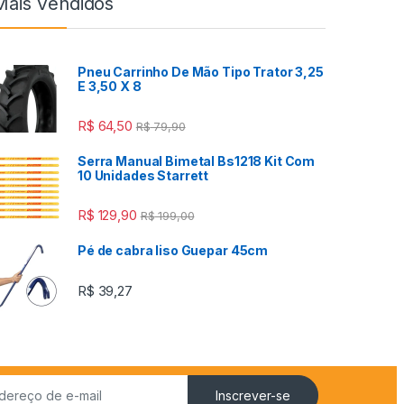
Mais Vendidos
Pneu Carrinho De Mão Tipo Trator 3,25
E 3,50 X 8
R$
64,50
R$
79,90
Serra Manual Bimetal Bs1218 Kit Com
10 Unidades Starrett
R$
129,90
R$
199,00
Pé de cabra liso Guepar 45cm
R$
39,27
Inscrever-se