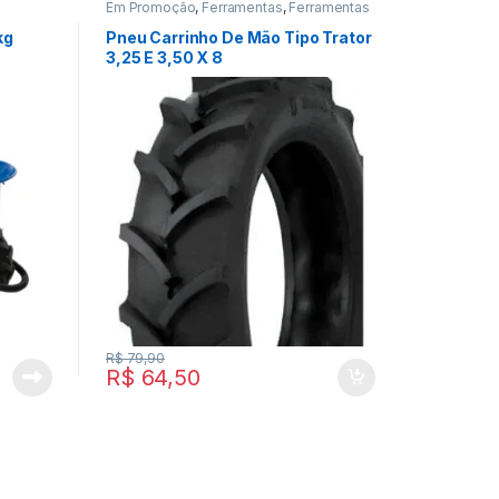
Em Promoção
,
Ferramentas
,
Ferramentas
de Transporte
kg
Pneu Carrinho De Mão Tipo Trator
3,25 E 3,50 X 8
R$
79,90
R$
64,50