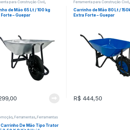
enta para Construção Civil
,
Ferramenta para Construção Civil
,
mentas de Transporte
Ferramentas de Transporte
nho de Mão 65 Lt / 100 kg
Carrinho de Mão 80 Lt / 150
 Forte – Guepar
Extra Forte – Guepar
299,00
R$
444,50
omoção
,
Ferramentas
,
Ferramentas
ansporte
 Carrinho De Mão Tipo Trator