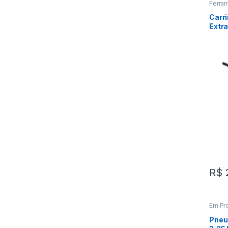
Ferram
Ferra
Carri
Extra
R$
Em Pr
de Tr
Pneu