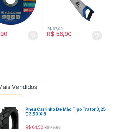
R$
67,00
,90
R$
56,90
Mais Vendidos
Pneu Carrinho De Mão Tipo Trator 3,25
E 3,50 X 8
R$
64,50
R$
79,90