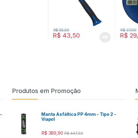
R$
55,90
R$
37,90
R$
43,50
R$
29
Produtos em Promoção
-
Manta Asfáltica PP 4mm - Tipo 2 -
Viapol
R$
389,90
R$
447,50