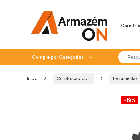
Construç
Compre por Categorias
Início
Construção Civil
Ferramentas
-
19%