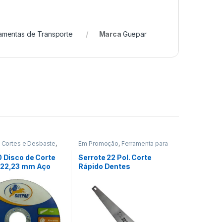
amentas de Transporte
Marca
Guepar
 Cortes e Desbaste
,
Em Promoção
,
Ferramenta para
ção
,
Ferramentas
Construção Civil
,
Ferramentas
0 Disco de Corte
Serrote 22 Pol. Corte
x22,23 mm Aço
Rápido Dentes
13
Temperado Prof- Guepar