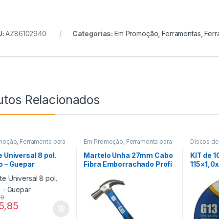
U:
AZ86102940
Categorias:
Em Promoção
,
Ferramentas
,
Ferr
utos Relacionados
moção
,
Ferramenta para
Em Promoção
,
Ferramenta para
Discos de
ção Civil
,
Ferramentas
Construção Civil
,
Ferramentas
Em Promo
e Universal 8 pol.
Martelo Unha 27mm Cabo
KIT de 1
o – Guepar
Fibra Emborrachado Profi
115×1,0
– Guepar
Inox – G
90
5,85