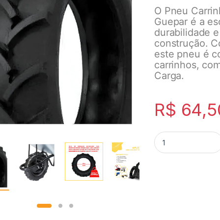
O Pneu Carrin
Guepar é a es
durabilidade e
construção. C
este pneu é c
carrinhos, com
Carga.
R$
64,5