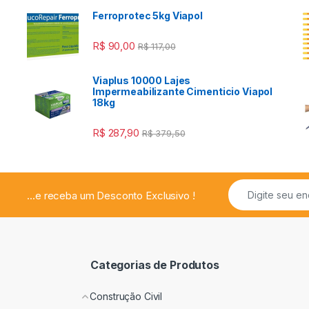
Ferroprotec 5kg Viapol
R$
90,00
R$
117,00
Viaplus 10000 Lajes
a
Impermeabilizante Cimenticio Viapol
18kg
R$
287,90
R$
379,50
...e receba um Desconto Exclusivo !
Categorias de Produtos
Construção Civil