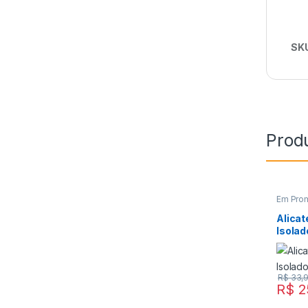
SK
Prod
Em Pro
Constru
Alicat
Isolad
R$
33,
R$
2