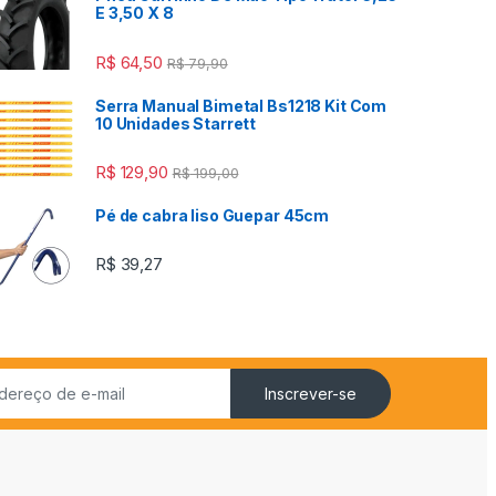
E 3,50 X 8
R$
64,50
R$
79,90
Serra Manual Bimetal Bs1218 Kit Com
10 Unidades Starrett
R$
129,90
R$
199,00
Pé de cabra liso Guepar 45cm
R$
39,27
Inscrever-se