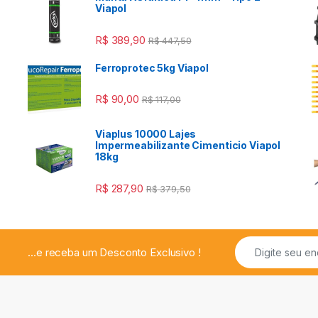
Viapol
R$
389,90
R$
447,50
Ferroprotec 5kg Viapol
R$
90,00
R$
117,00
Viaplus 10000 Lajes
a
Impermeabilizante Cimenticio Viapol
18kg
R$
287,90
R$
379,50
...e receba um Desconto Exclusivo !