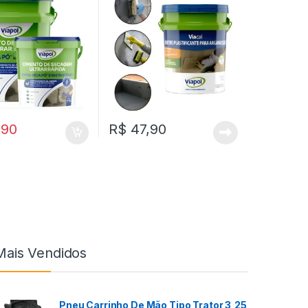
,90
R$
47,90
Mais Vendidos
Pneu Carrinho De Mão Tipo Trator 3,25