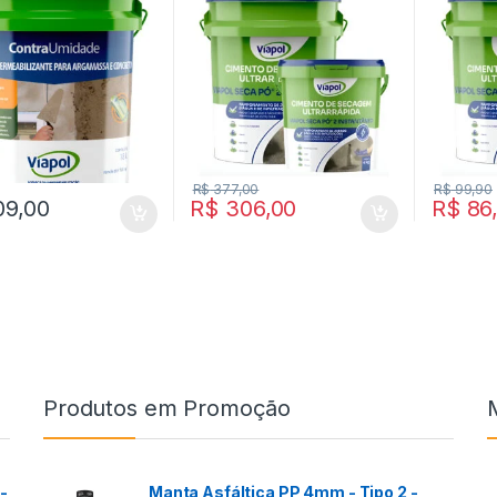
R$
377,00
R$
99,90
09,00
R$
306,00
R$
86
Produtos em Promoção
-
Manta Asfáltica PP 4mm - Tipo 2 -