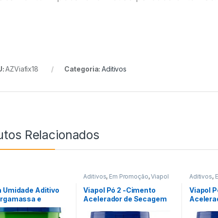
U:
AZViafix18
Categoria:
Aditivos
utos Relacionados
s
Aditivos
,
Em Promoção
,
Viapol
Aditivos
,
 Umidade Aditivo
Viapol Pó 2 -Cimento
Viapol 
Argamassa e
Acelerador de Secagem
Acelera
to 18l Viapol
Ultra Rápido 15kg
Ultra Rá