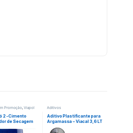
Em Promoção
,
Viapol
Aditivos
Pó 2 -Cimento
Aditivo Plastificante para
dor de Secagem
Argamassa – Viacal 3,6 LT
pido 4kg
Viapol