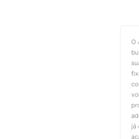
O 
bu
su
fi
co
vo
pr
ad
já
ac