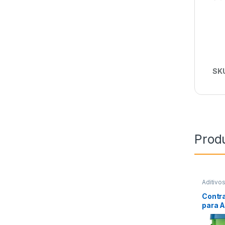
SK
Prod
Aditivo
Contra
para 
Concre