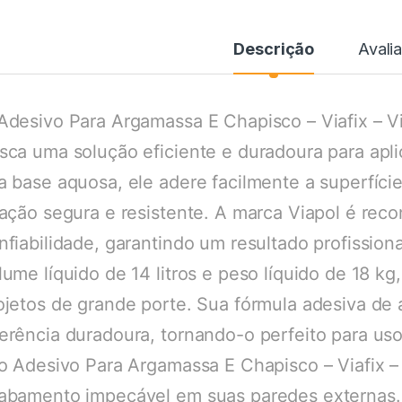
Descrição
Avali
Adesivo Para Argamassa E Chapisco – Viafix – V
sca uma solução eficiente e duradoura para ap
a base aquosa, ele adere facilmente a superfíc
xação segura e resistente. A marca Viapol é rec
nfiabilidade, garantindo um resultado profissio
lume líquido de 14 litros e peso líquido de 18 kg
ojetos de grande porte. Sua fórmula adesiva de 
erência duradoura, tornando-o perfeito para us
 o Adesivo Para Argamassa E Chapisco – Viafix –
abamento impecável em suas paredes externas.