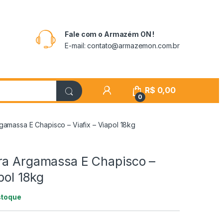
Fale com o Armazém ON !
E-mail: contato@armazemon.com.br
R$
0,00
0
gamassa E Chapisco – Viafix – Viapol 18kg
ra Argamassa E Chapisco –
pol 18kg
stoque