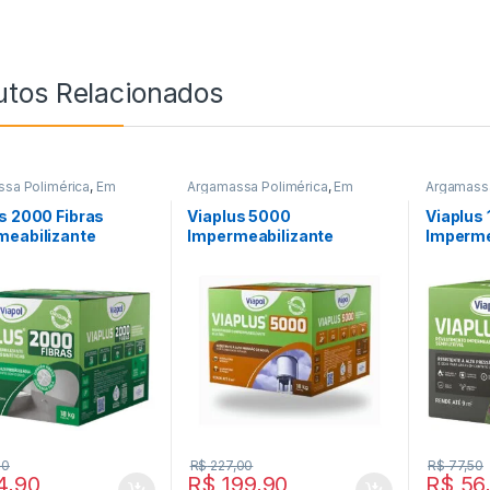
utos Relacionados
sa Polimérica
,
Em
Argamassa Polimérica
,
Em
Argamassa
ão
,
Impermeabilizantes
,
Promoção
,
Impermeabilizantes
,
Promoçã
Viapol
Viapol
s 2000 Fibras
Viaplus 5000
Viaplus
meabilizante
Impermeabilizante
Imperme
icio Viapol 18kg
Flexível Viapol 18kg
Cimentic
00
R$
227,00
R$
77,50
4,90
R$
199,90
R$
56