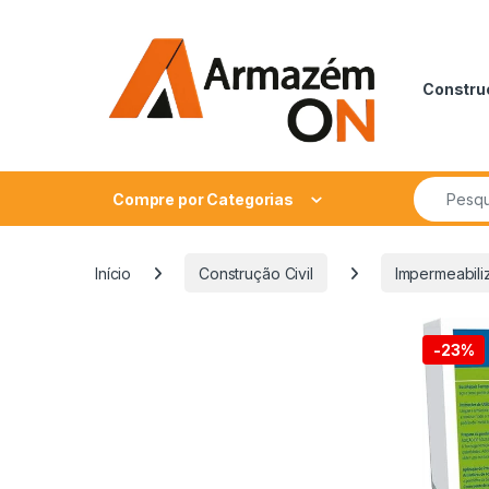
Construç
Compre por Categorias
Início
Construção Civil
Impermeabili
-
23%