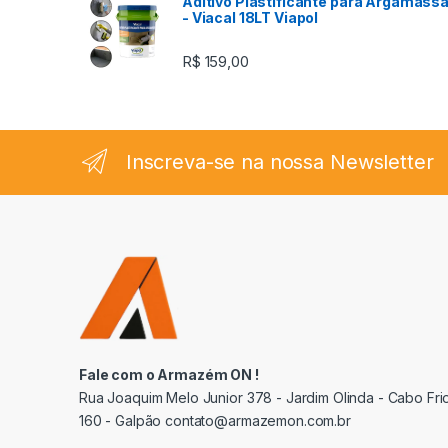
Aditivo Plastificante para Argamass
- Viacal 18LT Viapol
R$
159,00
Inscreva-se na nossa Newsletter
Fale com o Armazém ON !
Rua Joaquim Melo Junior 378 - Jardim Olinda - Cabo Frio
160 - Galpão contato@armazemon.com.br