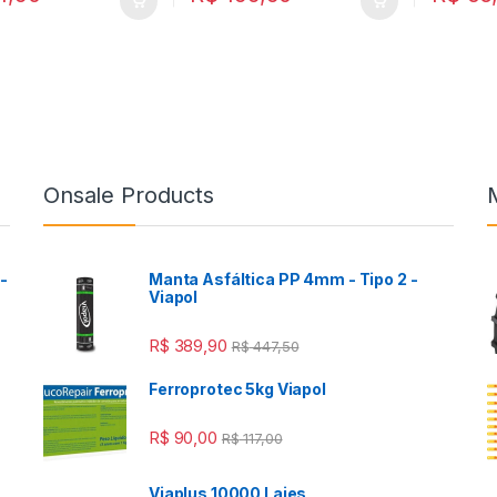
Onsale Products
-
Manta Asfáltica PP 4mm - Tipo 2 -
Viapol
R$
389,90
R$
447,50
Ferroprotec 5kg Viapol
R$
90,00
R$
117,00
Viaplus 10000 Lajes