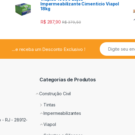
a
Impermeabilizante Cimenticio Viapol
18kg
R$
287,90
R$
379,50
...e receba um Desconto Exclusivo !
Categorias de Produtos
Construção Civil
Tintas
Impermeabilizantes
 - RJ - 28912-
Viapol