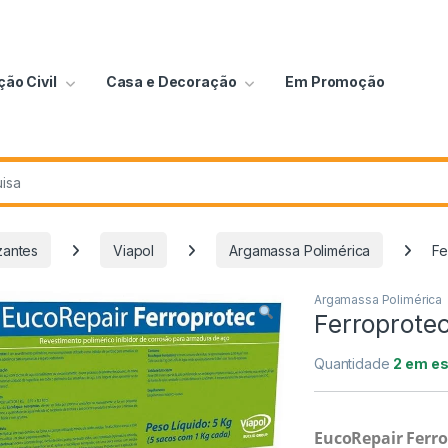
ão Civil
Casa e Decoração
Em Promoção
zantes
Viapol
Argamassa Polimérica
Fe
Argamassa Polimérica
Ferroprotec
Quantidade
2 em e
EucoRepair Ferr