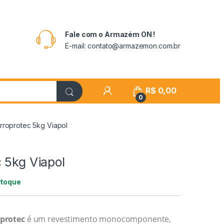
Fale com o Armazém ON !
E-mail: contato@armazemon.com.br
R$
0,00
0
rroprotec 5kg Viapol
 5kg Viapol
stoque
oprotec
é um revestimento monocomponente,