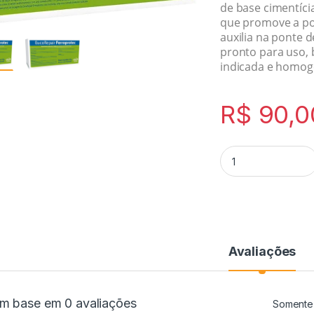
de base cimentíci
que promove a po
auxilia na ponte 
pronto para uso, 
indicada e homog
R$
90,0
Avaliações
m base em 0 avaliações
Somente 