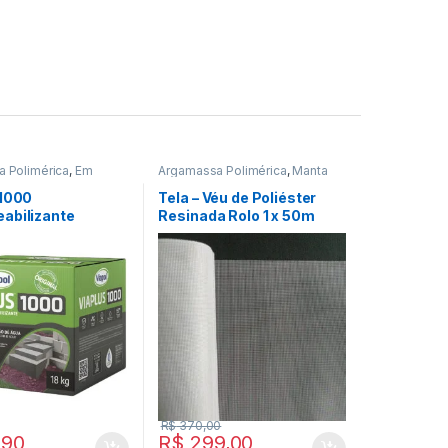
 Polimérica
,
Em
Argamassa Polimérica
,
Manta
o
,
Impermeabilizantes
,
Líquida
 1000
Tela – Véu de Poliéster
abilizante
Resinada Rolo 1 x 50m
io Viapol 18kg
R$
370,00
,90
R$
299,00