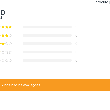
produto 
.0
al
0
0
0
0
0
Ainda não há avaliações.