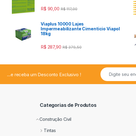
R$
90,00
R$
117,00
Viaplus 10000 Lajes
a
Impermeabilizante Cimenticio Viapol
18kg
R$
287,90
R$
379,50
...e receba um Desconto Exclusivo !
Categorias de Produtos
Construção Civil
Tintas