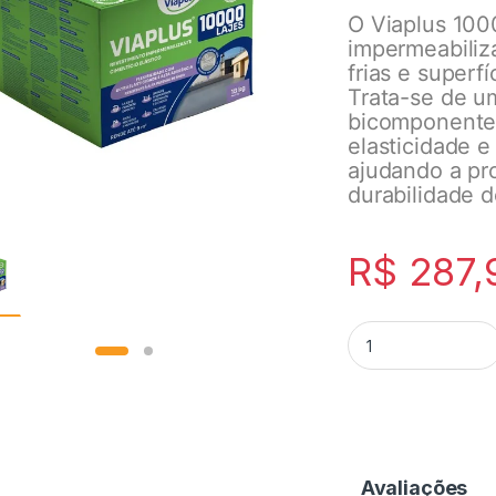
O Viaplus 1000
impermeabiliza
frias e superf
Trata-se de u
bicomponente,
elasticidade e
ajudando a pr
durabilidade 
R$
287,
Avaliações