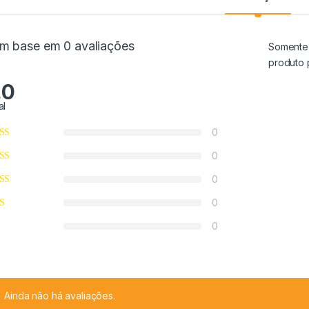
m base em 0 avaliações
Somente 
produto 
.0
al
0
0
0
0
0
Ainda não há avaliações.