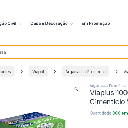
ão Civil
Casa e Decoração
Em Promoção
zantes
Viapol
Argamassa Polimérica
Vi
Argamassa Polimérica
🔍
Viaplus 10
Cimenticio 
Quantidade
306 em