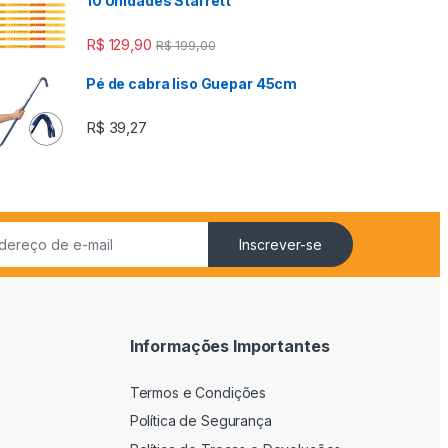
10 Unidades Starrett
R$
129,90
R$
199,00
Pé de cabra liso Guepar 45cm
R$
39,27
Inscrever-se
Informações Importantes
Termos e Condições
Política de Segurança