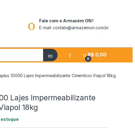
Fale com o Armazém ON !
E-mail: contato@armazemon.com.br
R$
0,00
0
aplus 10000 Lajes Impermeabilizante Cimenticio Viapol 18kg
000 Lajes Impermeabilizante
Viapol 18kg
 estoque