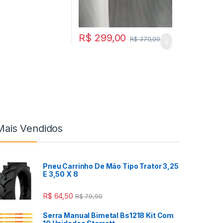
R$
299,00
R$
370,00
Mais Vendidos
Pneu Carrinho De Mão Tipo Trator 3,25
E 3,50 X 8
R$
64,50
R$
79,90
Serra Manual Bimetal Bs1218 Kit Com