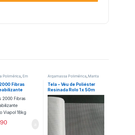
 Polimérica
,
Em
Argamassa Polimérica
,
Manta
o
,
Impermeabilizantes
,
Líquida
 2000 Fibras
Tela – Véu de Poliéster
abilizante
Resinada Rolo 1 x 50m
io Viapol 18kg
,90