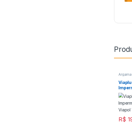
Prod
Argamas
Promoç
Viapol
Viapl
Imper
Flexív
R$
1