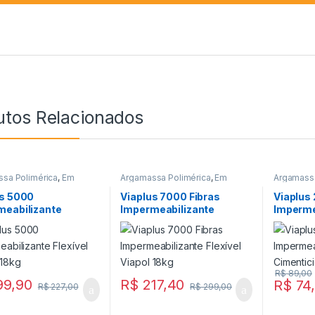
utos Relacionados
sa Polimérica
,
Em
Argamassa Polimérica
,
Em
Argamassa
ão
,
Impermeabilizantes
,
Promoção
,
Impermeabilizantes
,
Promoçã
Viapol
Viapol
us 5000
Viaplus 7000 Fibras
Viaplus
meabilizante
Impermeabilizante
Imperme
el Viapol 18kg
Flexível Viapol 18kg
Cimentic
R$
89,00
99,90
R$
217,40
R$
74
R$
227,00
R$
299,00