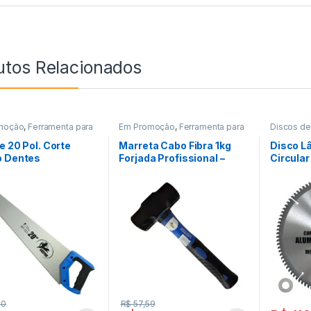
utos Relacionados
moção
,
Ferramenta para
Em Promoção
,
Ferramenta para
Discos de
ção Civil
,
Ferramentas
Construção Civil
,
Ferramentas
Em Promo
e 20 Pol. Corte
Marreta Cabo Fibra 1kg
Disco L
o Dentes
Forjada Profissional –
Circula
rado Prof- Guepar
Guepar
Alumíni
00
R$
57,59