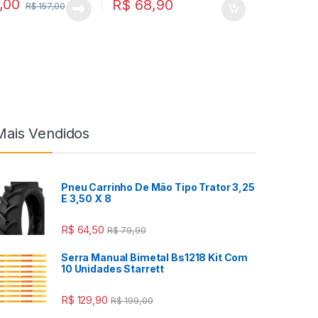
,00
R$
68,90
R$
157,00
Mais Vendidos
Pneu Carrinho De Mão Tipo Trator 3,25
E 3,50 X 8
R$
64,50
R$
79,90
Serra Manual Bimetal Bs1218 Kit Com
10 Unidades Starrett
R$
129,90
R$
199,00