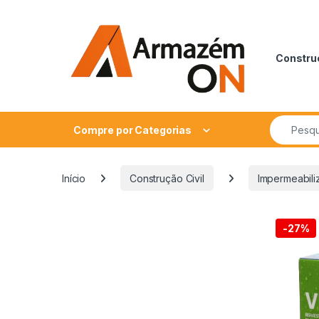
Construç
Compre por Categorias
Início
Construção Civil
Impermeabili
-
27%