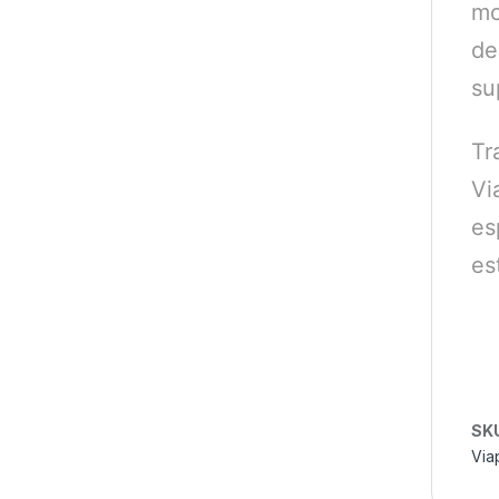
mo
de
su
Tr
Vi
es
es
SK
Via