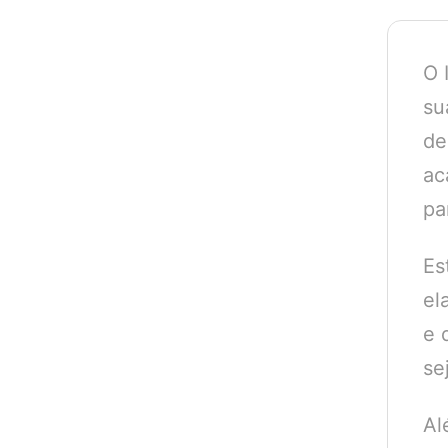
O 
su
de
ac
pa
Es
el
e 
se
Al