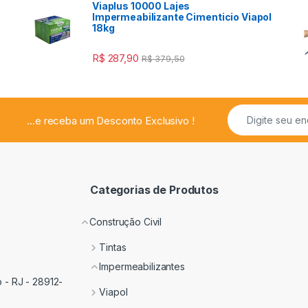
Viaplus 10000 Lajes
a
Impermeabilizante Cimenticio Viapol
18kg
R$
287,90
R$
379,50
...e receba um Desconto Exclusivo !
Categorias de Produtos
Construção Civil
Tintas
Impermeabilizantes
 - RJ - 28912-
Viapol