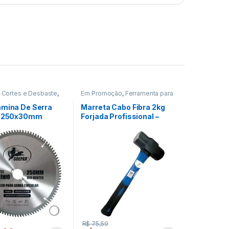
 Cortes e Desbaste
,
Em Promoção
,
Ferramenta para
ção
,
Ferramentas
Construção Civil
,
Ferramentas
âmina De Serra
Marreta Cabo Fibra 2kg
r 250x30mm
Forjada Profissional –
o 100 Dentes
Guepar
R$
75,59