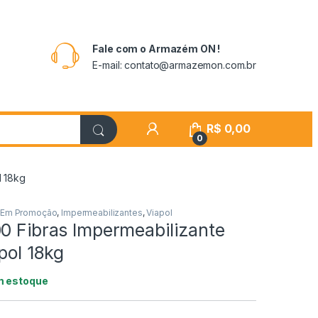
Fale com o Armazém ON !
E-mail: contato@armazemon.com.br
R$
0,00
0
l 18kg
Em Promoção
,
Impermeabilizantes
,
Viapol
00 Fibras Impermeabilizante
apol 18kg
m estoque