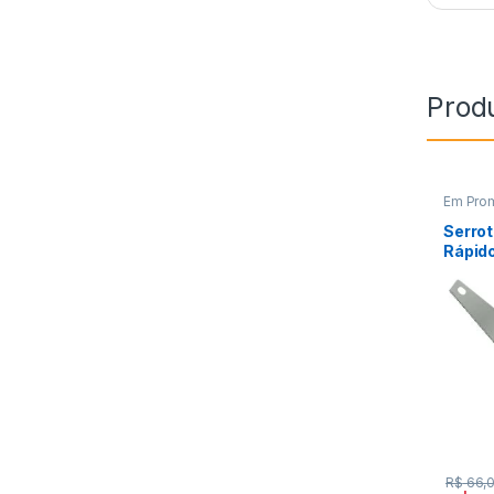
Prod
Em Pro
Constru
Serrot
Rápid
Tempe
R$
66,