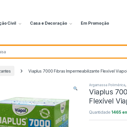
ão Civil
Casa e Decoração
Em Promoção
zantes
Viaplus 7000 Fibras Impermeabilizante Flexível Viapo
Argamassa Polimérica
,
Viaplus 70
Flexível Vi
Quantidade
1465 e