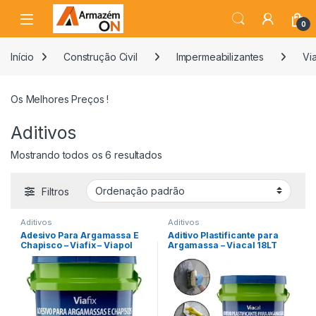
0
Início
Construção Civil
Impermeabilizantes
Vi
Os Melhores Preços !
Aditivos
Mostrando todos os 6 resultados
Filtros
Aditivos
Aditivos
Adesivo Para Argamassa E
Aditivo Plastificante para
Chapisco – Viafix – Viapol
Argamassa – Viacal 18LT
18kg
Viapol