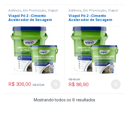
Aditivos
,
Em Promoção
,
Viapol
Aditivos
,
Em Promoção
,
Viapol
Viapol Pó 2 -Cimento
Viapol Pó 2 -Cimento
Acelerador de Secagem
Acelerador de Secagem
Ultra Rápido 15kg
Ultra Rápido 4kg
R$
99,90
R$
306,00
R$
86,90
R$
377,00
Mostrando todos os 6 resultados