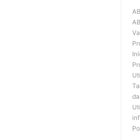
AB
AB
Va
Pr
In
Pr
Ut
Ta
da
Ut
in
Po