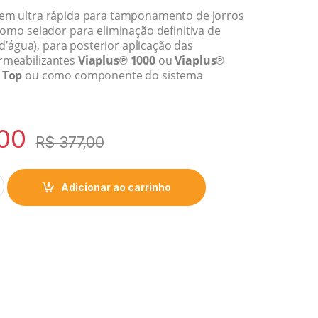
em ultra rápida para tamponamento de jorros
como selador para eliminação definitiva de
s d’água), para posterior aplicação das
rmeabilizantes
Viaplus℗ 1000
ou
Viaplus℗
 Top
ou como componente do sistema
00
R$
377,00
Adicionar ao carrinho