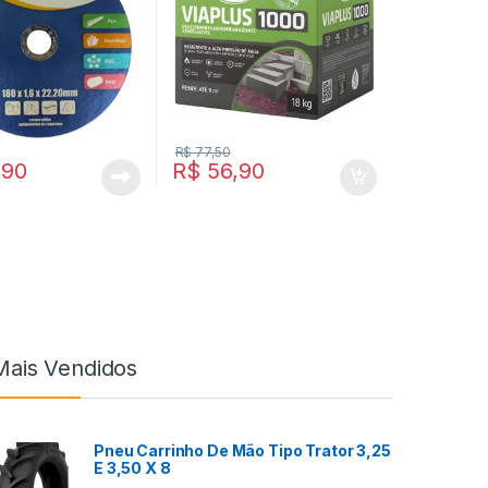
R$
77,50
,90
R$
56,90
Mais Vendidos
Pneu Carrinho De Mão Tipo Trator 3,25
E 3,50 X 8