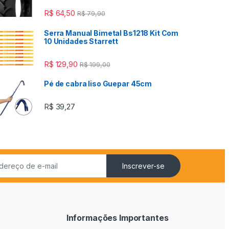
R$
64,50
R$
79,90
Serra Manual Bimetal Bs1218 Kit Com
10 Unidades Starrett
R$
129,90
R$
199,00
Pé de cabra liso Guepar 45cm
R$
39,27
Inscrever-se
Informações Importantes