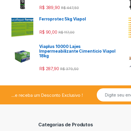
R$
389,90
R$
447,50
Ferroprotec 5kg Viapol
R$
90,00
R$
117,00
Viaplus 10000 Lajes
a
Impermeabilizante Cimenticio Viapol
18kg
R$
287,90
R$
379,50
...e receba um Desconto Exclusivo !
Categorias de Produtos