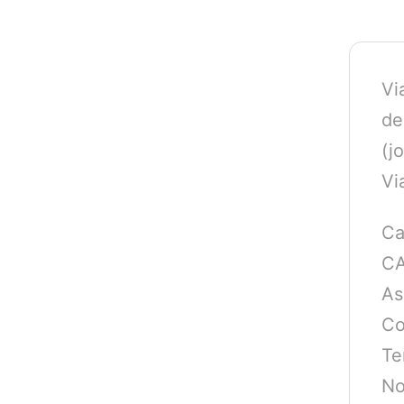
Vi
de
(j
Vi
Ca
CA
As
Co
Te
No