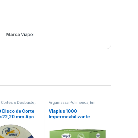
Marca
Viapol
 Cortes e Desbaste
,
Argamassa Polimérica
,
Em
ção
,
Ferramentas
Promoção
,
Impermeabilizantes
,
Viapol
0 Disco de Corte
Viaplus 1000
6×22,20 mm Aço
Impermeabilizante
14
Cimenticio Viapol 18kg