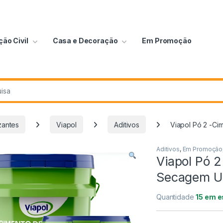
ão Civil
Casa e Decoração
Em Promoção
zantes
Viapol
Aditivos
Viapol Pó 2 -Ci
Aditivos
,
Em Promoção
Viapol Pó 
Secagem Ul
Quantidade
15 em 