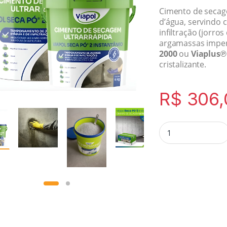
Cimento de secag
d’água, servindo 
infiltração (jorro
argamassas impe
2000
ou
Viaplus℗
cristalizante.
R$
306,