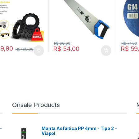
R$
66,00
R$
74,50
19,90
R$
54,00
R$
59
R$
169,00
Onsale Products
-
Manta Asfáltica PP 4mm - Tipo 2 -
Viapol