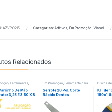
U:
AZVPO215
Categorias:
Aditivos
,
Em Promoção
,
Viapol
utos Relacionados
moção
,
Ferramentas
,
Em Promoção
,
Ferramenta para
Discos de
ntas de Transporte
Construção Civil
,
Ferramentas
Em Promo
Carrinho De Mão
Serrote 20 Pol. Corte
KIT de 1
rator 3,25 E 3,50 X 8
Rápido Dentes
180×1,
nid
Temperado Prof- Guepar
Inox – G