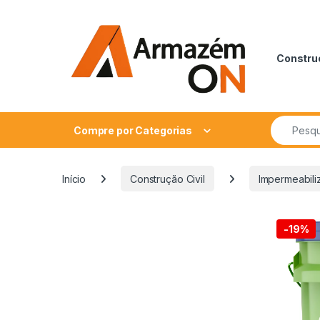
Construç
Compre por Categorias
Início
Construção Civil
Impermeabili
-
19%