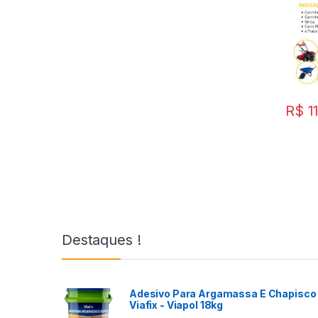
R$
1
Destaques !
Adesivo Para Argamassa E Chapisco 
Viafix - Viapol 18kg