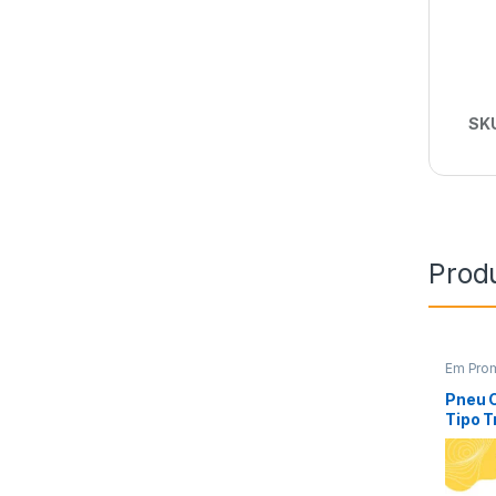
SK
Prod
Em Pro
Ferrame
Pneu 
Tipo T
Kit 2 U