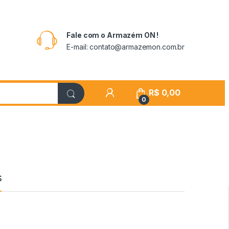
Fale com o Armazém ON !
E-mail: contato@armazemon.com.br
R$
0,00
0
s