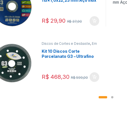
115×1,0x22,23 mm Aço Inox
– G13
R$
29,90
R$
37,90
Discos de Cortes e Desbaste
,
Em
Promoção
,
Ferramentas
Kit 10 Discos Corte
Porcelanato G3 – Ultrafino
Corte a Seco
R$
468,30
R$
599,00