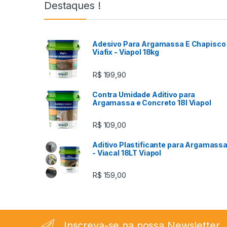
Destaques !
Adesivo Para Argamassa E Chapisco 
Viafix - Viapol 18kg
R$
199,90
Contra Umidade Aditivo para
Argamassa e Concreto 18l Viapol
R$
109,00
Aditivo Plastificante para Argamass
- Viacal 18LT Viapol
R$
159,00
Inscreva-se na nossa Newsletter