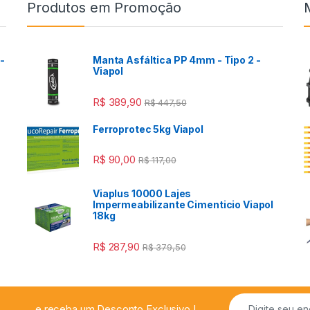
Produtos em Promoção
-
Manta Asfáltica PP 4mm - Tipo 2 -
Viapol
R$
389,90
R$
447,50
Ferroprotec 5kg Viapol
R$
90,00
R$
117,00
Viaplus 10000 Lajes
a
Impermeabilizante Cimenticio Viapol
18kg
R$
287,90
R$
379,50
...e receba um Desconto Exclusivo !