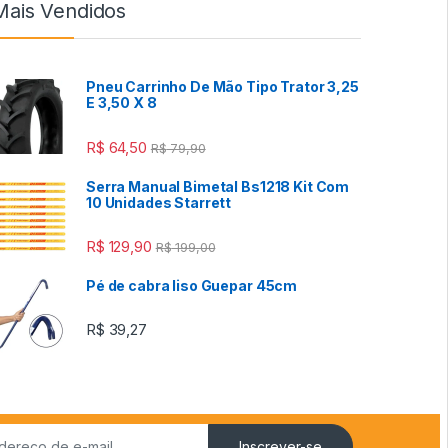
Mais Vendidos
Pneu Carrinho De Mão Tipo Trator 3,25
E 3,50 X 8
R$
64,50
R$
79,90
Serra Manual Bimetal Bs1218 Kit Com
10 Unidades Starrett
R$
129,90
R$
199,00
Pé de cabra liso Guepar 45cm
R$
39,27
Inscrever-se