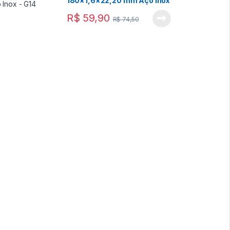
180×1,6×22,20 mm Aço Inox
– G14
R$
59,90
R$
74,50