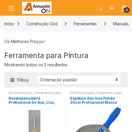
0
Início
Construção Civil
Ferramentas
Manuais
Os Melhores Preços !
Ferramenta para Pintura
Mostrando todos os 3 resultados
Filtros
Em Promoção
,
Ferramenta para
Em Promoção
,
Ferramenta para
Construção Civil
,
Ferramenta
Construção Civil
,
Ferramenta
Desempenadeira
Espátula Aço Inox Polido
para Pintura
,
Ferramentas
para Pintura
,
Ferramentas
Profissional De Aço, Lisa,
20cm Profissional Massa
Grande 12 X 48 Cm
Corrida etc