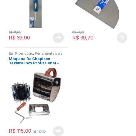
R$
51,89
R$
45,23
R$
39,90
R$
39,70
Em Promoção
,
Ferramenta para
Construção Civil
,
Ferramenta
Máquina De Chapisco
para Pintura
,
Ferramentas
Textura Inox Profissional –
Guepar
R$
115,00
R$
147,50