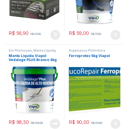
R$
56,90
R$
59,00
R$
77,50
R$
77,00
Em Promoção
,
Manta Líquida
,
Argamassa Polimérica
Pintura Impermeável
,
Viapol
Manta Líquida Viapol
Ferroprotec 5kg Viapol
Vedalage PLUS Branco 4kg
R$
98,50
R$
90,00
R$
129,00
R$
117,00