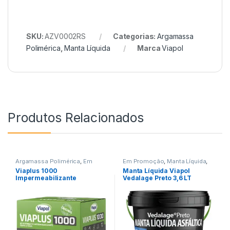
SKU:
AZV0002RS
Categorias:
Argamassa
Polimérica
,
Manta Líquida
Marca
Viapol
Produtos Relacionados
Argamassa Polimérica
,
Em
Em Promoção
,
Manta Líquida
,
Promoção
,
Impermeabilizantes
,
Pintura Impermeável
,
Viapol
Viaplus 1000
Manta Líquida Viapol
Viapol
Impermeabilizante
Vedalage Preto 3,6 LT
Cimenticio Viapol 18kg