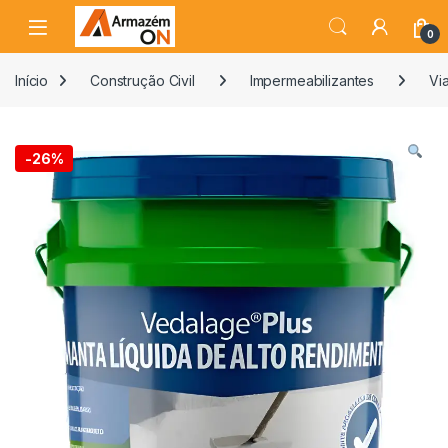
0
Início
Construção Civil
Impermeabilizantes
Vi
-
26%