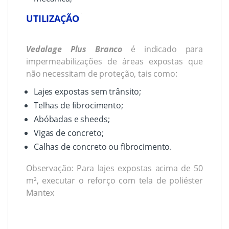
E
UTILIZAÇÃO
M
P
T
Vedalage Plus Branco
é indicado para
Y
impermeabilizações de áreas expostas que
H
E
não necessitam de proteção, tais como:
A
D
Lajes expostas sem trânsito;
I
Telhas de fibrocimento;
N
G
Abóbadas e sheeds;
Vigas de concreto;
Calhas de concreto ou fibrocimento.
Observação: Para lajes expostas acima de 50
m², executar o reforço com tela de poliéster
Mantex