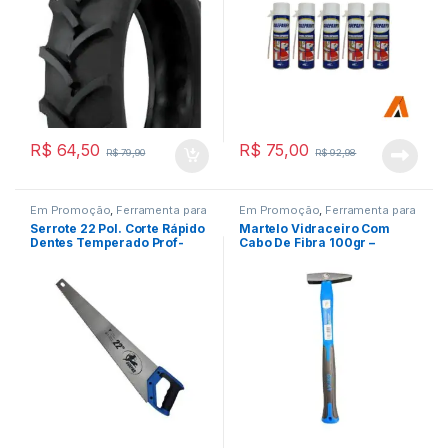
R$
64,50
R$
75,00
R$
79,90
R$
92,98
Em Promoção
,
Ferramenta para
Em Promoção
,
Ferramenta para
Construção Civil
,
Ferramentas
Construção Civil
,
Ferramentas
Serrote 22 Pol. Corte Rápido
Martelo Vidraceiro Com
Dentes Temperado Prof-
Cabo De Fibra 100gr –
Guepar
Guepar