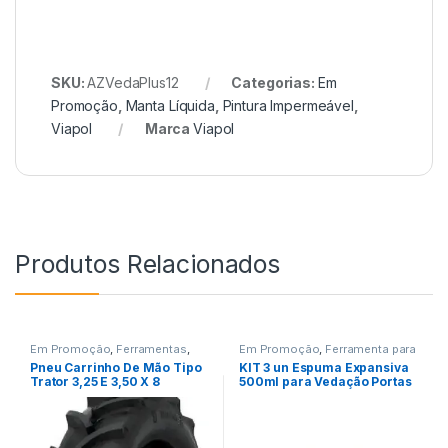
SKU:
AZVedaPlus12
Categorias:
Em
Promoção
,
Manta Líquida
,
Pintura Impermeável
,
Viapol
Marca
Viapol
Produtos Relacionados
Em Promoção
,
Ferramentas
,
Em Promoção
,
Ferramenta para
Ferramentas de Transporte
Construção Civil
,
Ferramentas
Pneu Carrinho De Mão Tipo
KIT 3 un Espuma Expansiva
Trator 3,25 E 3,50 X 8
500ml para Vedação Portas
– Guepar