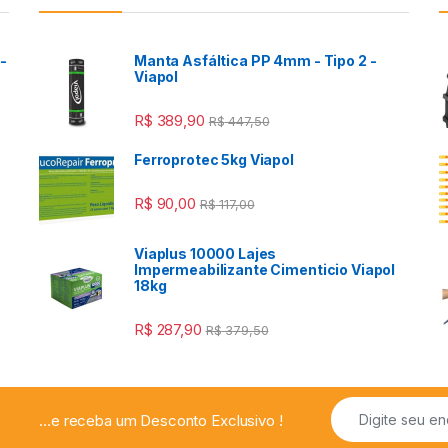
-
Manta Asfáltica PP 4mm - Tipo 2 -
Viapol
R$
389,90
R$
447,50
Ferroprotec 5kg Viapol
R$
90,00
R$
117,00
Viaplus 10000 Lajes
a
Impermeabilizante Cimenticio Viapol
18kg
R$
287,90
R$
379,50
...e receba um Desconto Exclusivo !