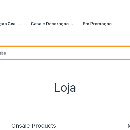
ão Civil
Casa e Decoração
Em Promoção
Loja
Onsale Products