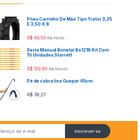
Pneu Carrinho De Mão Tipo Trator 3,25
E 3,50 X 8
R$
64,50
R$
79,90
Serra Manual Bimetal Bs1218 Kit Com
10 Unidades Starrett
R$
129,90
R$
199,00
Pé de cabra liso Guepar 45cm
R$
39,27
Inscrever-se