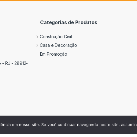
Categorias de Produtos
Construção Civil
Casa e Decoração
Em Promoção
 - RJ - 28912-
riência em nosso site. Se você continuar navegando neste site, assumir
 10.418.807/0001-00 Daier Com Serv Ltda