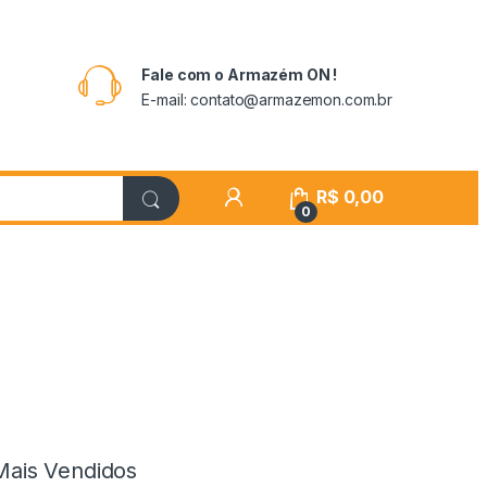
Fale com o Armazém ON !
E-mail: contato@armazemon.com.br
R$
0,00
0
Mais Vendidos