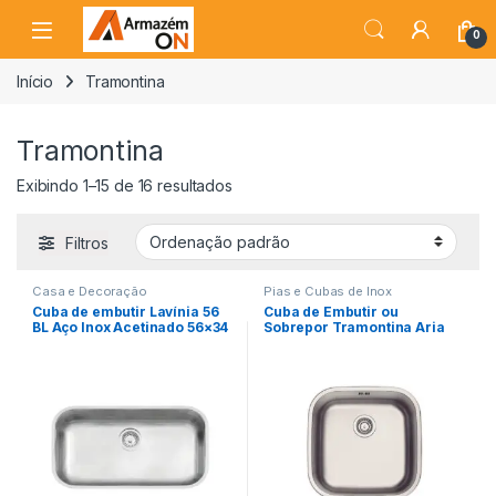
0
Início
Tramontina
Tramontina
Exibindo 1–15 de 16 resultados
Filtros
Casa e Decoração
Pias e Cubas de Inox
Cuba de embutir Lavínia 56
Cuba de Embutir ou
BL Aço Inox Acetinado 56×34
Sobrepor Tramontina Aria
cm
Maxi 40 BS em Aço Inox
Acetinado 40×40 cm