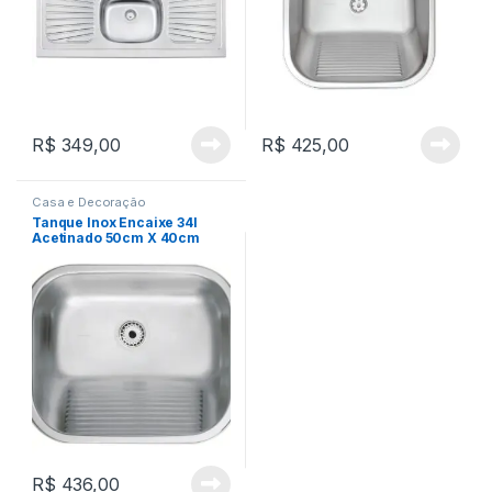
R$
349,00
R$
425,00
Casa e Decoração
Tanque Inox Encaixe 34l
Acetinado 50cm X 40cm
Tramontina Cor Inox
Acetinado
R$
436,00