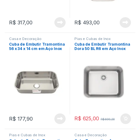
R$
317,00
R$
493,00
Casa e Decoração
Pias e Cubas de Inox
Cuba de Embutir Tramontina
Cuba de Embutir Tramontina
56 x 34 x 14 cm em Aço Inox
Dora 50 BL R6 em Aço Inox
Acetinado com Válvula
50×40 cm
R$
625,00
R$
177,90
R$
699,00
Pias e Cubas de Inox
Casa e Decoração