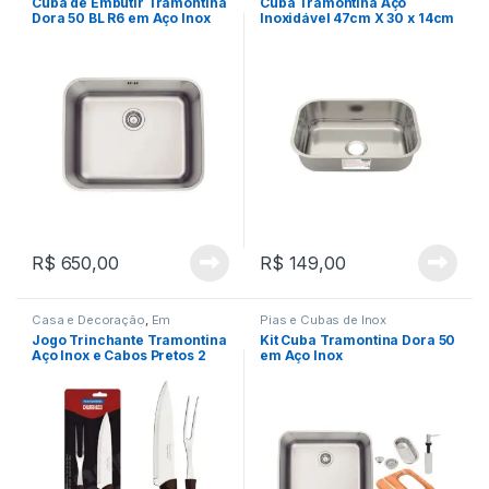
Cuba de Embutir Tramontina
Cuba Tramontina Aço
Dora 50 BL R6 em Aço Inox
Inoxidável 47cm X 30 x 14cm
Acetinado com Válvula e
Standard
escape 50×40 cm
R$
650,00
R$
149,00
Casa e Decoração
,
Em
Pias e Cubas de Inox
Promoção
,
Utensílios de
Jogo Trinchante Tramontina
Kit Cuba Tramontina Dora 50
Cozinha
Aço Inox e Cabos Pretos 2
em Aço Inox
Peças