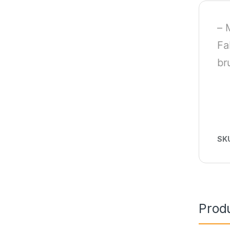
– 
Fa
br
SK
Prod