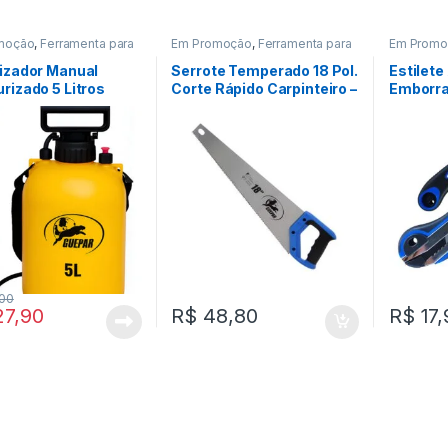
moção
,
Ferramenta para
Em Promoção
,
Ferramenta para
Em Promo
ção Civil
,
Ferramentas
Construção Civil
,
Ferramentas
Construção
izador Manual
Serrote Temperado 18 Pol.
Estilet
rizado 5 Litros
Corte Rápido Carpinteiro –
Emborra
uso Guepar
Guepar
Aço 18m
00
27,90
R$
48,80
R$
17,