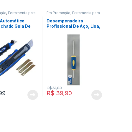
ção
,
Ferramenta para
Em Promoção
,
Ferramenta para
 Civil
,
Ferramentas
Construção Civil
,
Ferramenta
para Pintura
,
Ferramentas
e Automático
Desempenadeira
chado Guia De
Profissional De Aço, Lisa,
m – Guepar
Grande 12 X 48 Cm
R$
51,89
99
R$
39,90