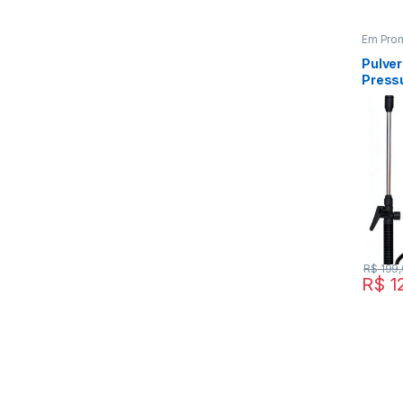
Em Pro
Constru
Pulver
Pressu
Multi
R$
199,
R$
1