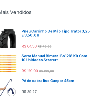
Mais Vendidos
Pneu Carrinho De Mão Tipo Trator 3,25
E 3,50 X 8
R$
64,50
R$
79,90
Serra Manual Bimetal Bs1218 Kit Com
10 Unidades Starrett
R$
129,90
R$
199,00
Pé de cabra liso Guepar 45cm
R$
39,27