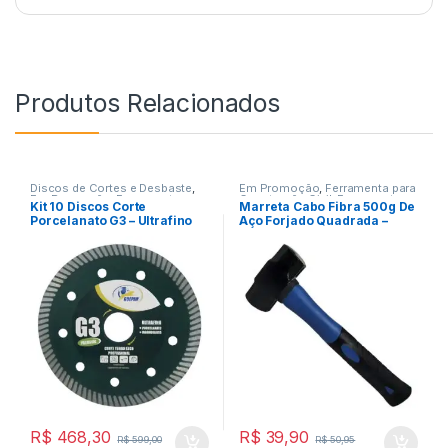
Produtos Relacionados
Discos de Cortes e Desbaste
,
Em Promoção
,
Ferramenta para
Em Promoção
,
Ferramentas
Construção Civil
,
Ferramentas
Kit 10 Discos Corte
Marreta Cabo Fibra 500g De
Porcelanato G3 – Ultrafino
Aço Forjado Quadrada –
Corte a Seco
Guepar
R$
468,30
R$
39,90
R$
599,00
R$
50,95