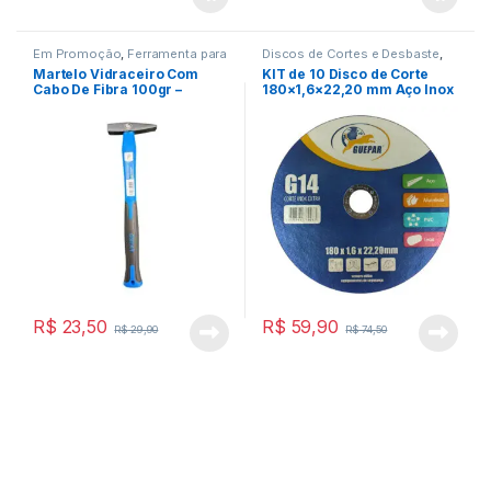
Em Promoção
,
Ferramenta para
Discos de Cortes e Desbaste
,
Construção Civil
,
Ferramentas
Em Promoção
,
Ferramentas
Martelo Vidraceiro Com
KIT de 10 Disco de Corte
Cabo De Fibra 100gr –
180×1,6×22,20 mm Aço Inox
Guepar
– G14
R$
23,50
R$
59,90
R$
29,90
R$
74,50