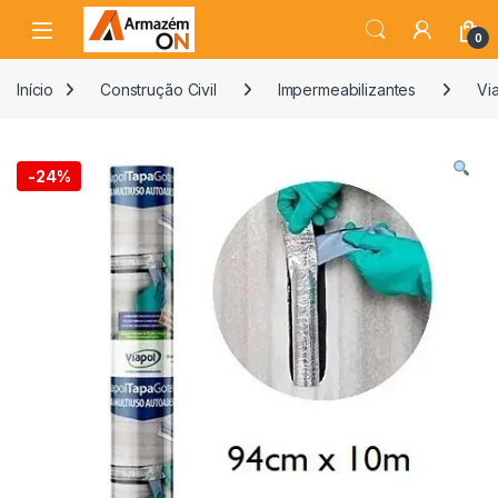
0
Início
Construção Civil
Impermeabilizantes
Vi
-
24%