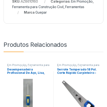
SKU:
AZ8610160
Categorias:
Em Promoção
,
Ferramenta para Construção Civil
,
Ferramentas
Marca
Guepar
Produtos Relacionados
Em Promoção
,
Ferramenta para
Em Promoção
,
Ferramenta para
Construção Civil
,
Ferramenta
Construção Civil
,
Ferramentas
Desempenadeira
Serrote Temperado 18 Pol.
para Pintura
,
Ferramentas
Profissional De Aço, Lisa,
Corte Rápido Carpinteiro –
Grande 12 X 48 Cm
Guepar