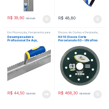
R$
39,90
R$
48,80
R$
51,89
Em Promoção
,
Ferramenta para
Discos de Cortes e Desbaste
,
Construção Civil
,
Ferramentas
Em Promoção
,
Ferramentas
Desempenadeira
Kit 10 Discos Corte
Profissional De Aço,
Porcelanato G3 – Ultrafino
Dentada, 12 X 48 Cm
Corte a Seco
R$
44,50
R$
468,30
R$
67,90
R$
599,00