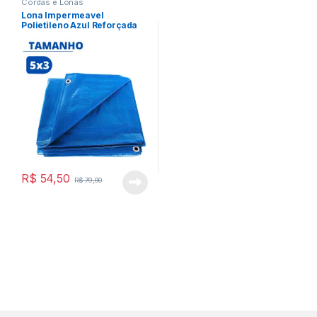
Cordas e Lonas
Lona Impermeavel
Polietileno Azul Reforçada
com Ilhós 5×3
R$
54,50
R$
79,90