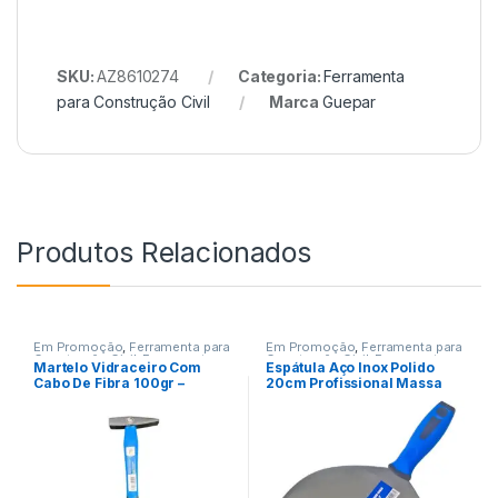
SKU:
AZ8610274
Categoria:
Ferramenta
para Construção Civil
Marca
Guepar
Produtos Relacionados
Em Promoção
,
Ferramenta para
Em Promoção
,
Ferramenta para
Construção Civil
,
Ferramentas
Construção Civil
,
Ferramenta
Martelo Vidraceiro Com
Espátula Aço Inox Polido
para Pintura
,
Ferramentas
Cabo De Fibra 100gr –
20cm Profissional Massa
Guepar
Corrida etc