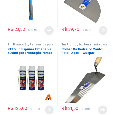
R$
23,50
R$
39,70
R$
29,90
R$
45,23
Em Promoção
,
Ferramenta para
Em Promoção
,
Ferramenta para
Construção Civil
,
Ferramentas
Construção Civil
,
Ferramentas
KIT 5 un Espuma Expansiva
Colher De Pedreiro Canto
500ml para Vedação Portas
Reto 10 pol. – Guepar
– Guepar
R$
125,00
R$
21,50
R$
139,90
R$
23,90