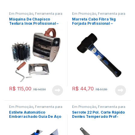
Em Promoção
,
Ferramenta para
Em Promoção
,
Ferramenta para
Construção Civil
,
Ferramenta
Construção Civil
,
Ferramentas
Máquina De Chapisco
Marreta Cabo Fibra 1kg
para Pintura
,
Ferramentas
Textura Inox Profissional –
Forjada Profissional –
Guepar
Guepar
R$
115,00
R$
44,70
R$
147,50
R$
57,59
Em Promoção
,
Ferramenta para
Em Promoção
,
Ferramenta para
Construção Civil
,
Ferramentas
Construção Civil
,
Ferramentas
Estilete Automático
Serrote 22 Pol. Corte Rápido
Emborrachado Guia De Aço
Dentes Temperado Prof-
18mm – Guepar
Guepar